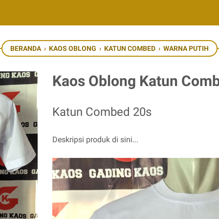
BERANDA
›
KAOS OBLONG
›
KATUN COMBED
›
WARNA PUTIH
Kaos Oblong Katun Comb
Katun Combed 20s
Deskripsi produk di sini...